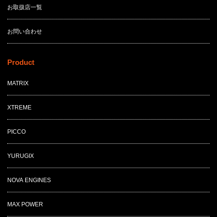
お取扱店一覧
お問い合わせ
Product
MATRIX
XTREME
PICCO
YURUGIX
NOVA ENGINES
MAX POWER