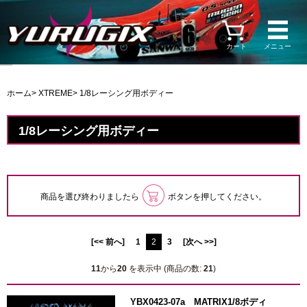
カート
メニュー
ホーム
>
XTREME
> 1/8レーシング用ボディー
1/8レーシング用ボディー
商品を選び終わりましたら
ボタンを押してください。
[<< 前へ]
1
2
3
[次へ >>]
11
から
20
を表示中 (商品の数:
21
)
YBX0423-07a MATRIX1/8ボディ