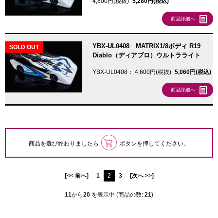
4,800円(税抜)
5,280円(税込)
商品詳細へ
YBX-UL0408 MATRIX1/8ボディ R19
SOLD OUT
Diablo（ディアブロ）ウルトラライト
YBX-UL0408：
4,600円(税抜)
5,060円(税込)
商品詳細へ
商品を選び終わりましたら
ボタンを押してください。
[<< 前へ]
1
2
3
[次へ >>]
11
から
20
を表示中 (商品の数:
21
)