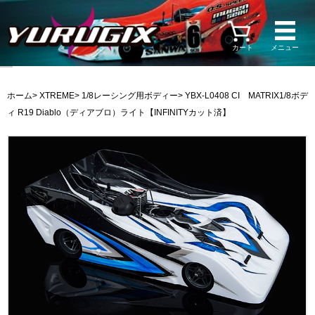
カート
メニュー
ホーム
>
XTREME
>
1/8レーシング用ボディー
> YBX-L0408 CI MATRIX1/8ボデ
ィ R19 Diablo（ディアブロ）ライト【INFINITYカット済】