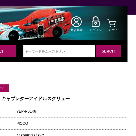
カート
新規登録
ログイン
CT
ame
146 キャブレターアイドルスクリュー
YEP-R6146
PICCO
4589691782847