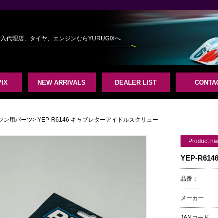
規輸入代理店、タイヤ、エンジンならYURUGIXへ
IX
NEW ARRIVALS
DEALER LIST
CONTA
ジン用パーツ
> YEP-R6146 キャブレターアイドルスクリュー
Product n
YEP-R6
品番：
メーカー
JANコード