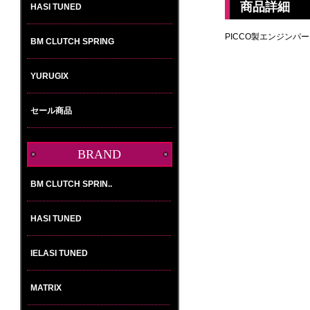
商品詳細
HASI TUNED
PICCO製エンジンパ
BM CLUTCH SPRING
YURUGIX
セール商品
BRAND
選
択
し
て
下
さ
い。