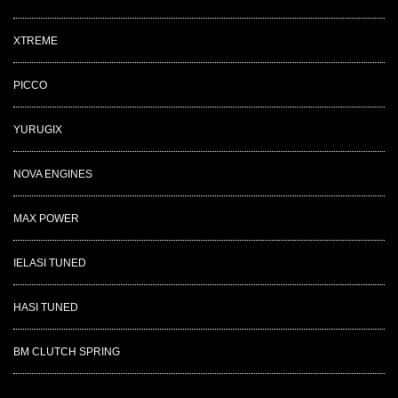
XTREME
PICCO
YURUGIX
NOVA ENGINES
MAX POWER
IELASI TUNED
HASI TUNED
BM CLUTCH SPRING