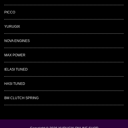
PICCO
YURUGIX
NOVA ENGINES
MAX POWER
IELASI TUNED
HASI TUNED
BM CLUTCH SPRING