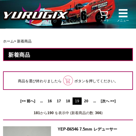
カート
メニュー
ホーム
> 新着商品
新着商品
商品を選び終わりましたら
ボタンを押してください。
[<< 前へ]
...
16
17
18
19
20
...
[次へ >>]
181
から
190
を表示中 (新着商品の数:
366
)
YEP-B6546 7.5mm レデューサー