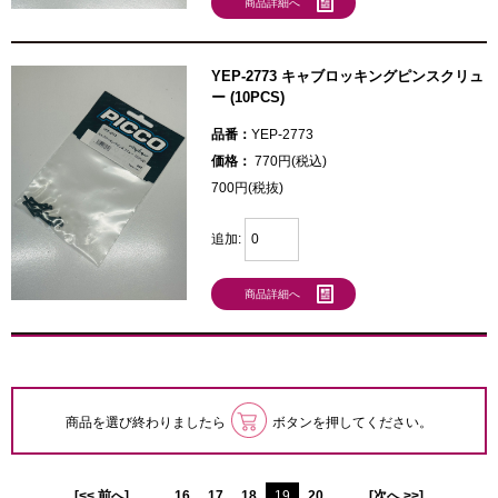
商品詳細へ
YEP-2773 キャブロッキングピンスクリュ
ー (10PCS)
品番：
YEP-2773
価格：
770円(税込)
700円(税抜)
追加:
商品詳細へ
商品を選び終わりましたら
ボタンを押してください。
[<< 前へ]
...
16
17
18
19
20
...
[次へ >>]