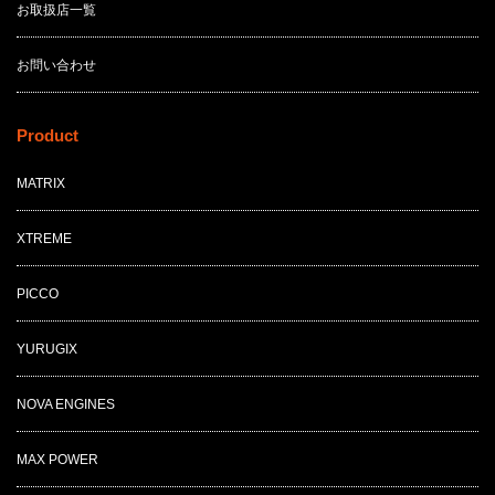
お取扱店一覧
お問い合わせ
Product
MATRIX
XTREME
PICCO
YURUGIX
NOVA ENGINES
MAX POWER