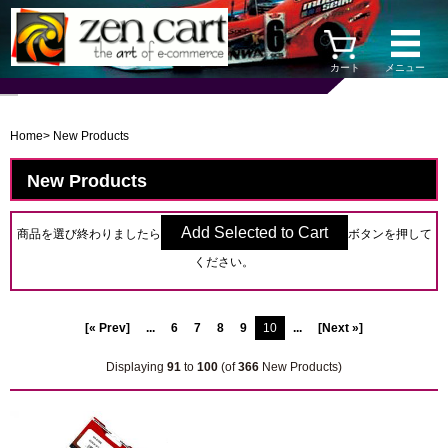
カート
メニュー
Home
> New Products
New Products
商品を選び終わりましたら
ボタンを押して
ください。
[« Prev]
...
6
7
8
9
10
...
[Next »]
Displaying
91
to
100
(of
366
New Products)