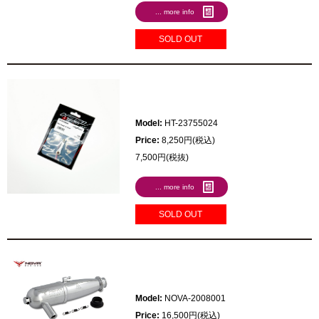
... more info
SOLD OUT
Model:
HT-23755024
Price:
8,250円(税込)
7,500円(税抜)
... more info
SOLD OUT
Model:
NOVA-2008001
Price:
16,500円(税込)