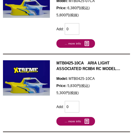
Model:
MTB0425-07CA
Price:
6,380円(税込)
5,800円(税抜)
Add:
... more info
MTB0425-10CA ARIA LIGHT
ASSOCIATED RC8B4 RC MODEL
BODY（カット済み）
Model:
MTB0425-10CA
Price:
5,830円(税込)
5,300円(税抜)
Add:
... more info