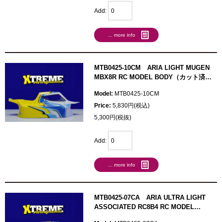
Add:
... more info
MTB0425-10CM ARIA LIGHT MUGEN
MBX8R RC MODEL BODY（カット済
み）
Model:
MTB0425-10CM
Price:
5,830円(税込)
5,300円(税抜)
Add:
... more info
MTB0425-07CA ARIA ULTRA LIGHT
ASSOCIATED RC8B4 RC MODEL
BODY（カット済み）