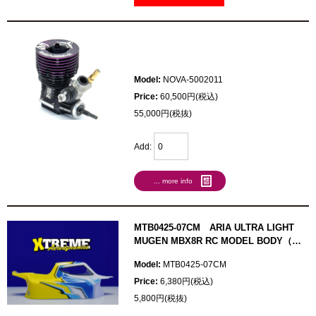
Model:
NOVA-5002011
Price:
60,500円(税込)
55,000円(税抜)
Add:
... more info
MTB0425-07CM ARIA ULTRA LIGHT
MUGEN MBX8R RC MODEL BODY（カ
ット済み）
Model:
MTB0425-07CM
Price:
6,380円(税込)
5,800円(税抜)