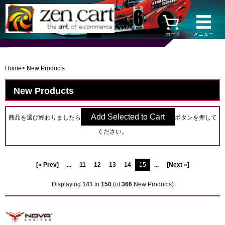
カート
メニュー
Home
> New Products
New Products
商品を選び終わりましたら
ボタンを押して
ください。
[« Prev]
...
11
12
13
14
15
...
[Next »]
Displaying
141
to
150
(of
366
New Products)