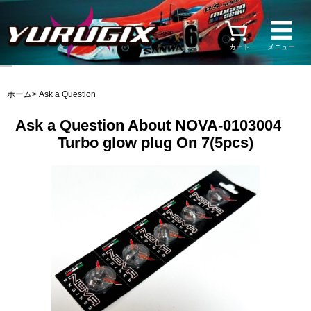
カート
メニュー
ホーム
> Ask a Question
Ask a Question About NOVA-0103004
Turbo glow plug On 7(5pcs)