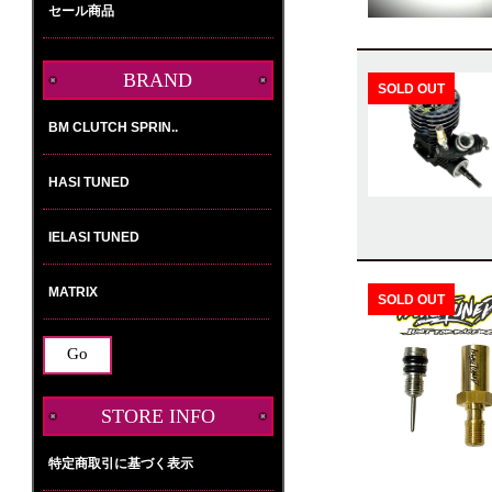
セール商品
BRAND
SOLD OUT
選
択
し
て
下
さ
い。
SOLD OUT
STORE INFO
特定商取引に基づく表示