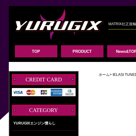
MATRIX社正
TOP
PRODUCT
News&TOP
ホーム
> IELASI TUNE
CREDIT CARD
CATEGORY
YURUGIXエンジン慣らし