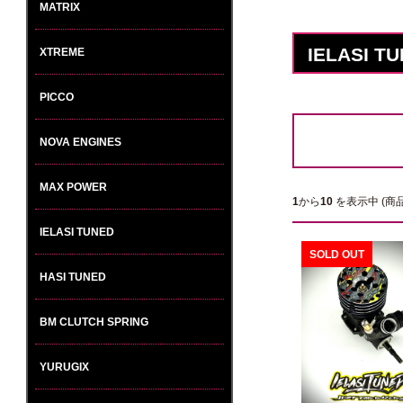
MATRIX
IELASI T
XTREME
PICCO
NOVA ENGINES
MAX POWER
1
から
10
を表示中 (商
IELASI TUNED
SOLD OUT
HASI TUNED
BM CLUTCH SPRING
YURUGIX