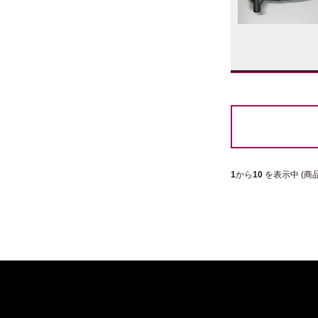
1
から
10
を表示中 (商