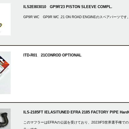
ILS2E803010 GP9R'23 PISTON SLEEVE COMPL.
GP9R WC GP9R WC .21 ON ROAD ENGINEのスペアパー
ITD-R01 21CONROD OPTIONAL
ILS-2185FT IELASITUNED EFRA 2185 FACTORY PIPE Hard
このマフラーはEFRAの公認を受けており、2023IFS世界選手