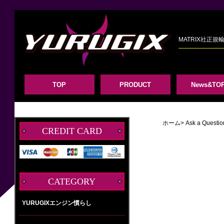
MATRIX社正
TOP
PRODUCT
News&TOP
ホーム
> Ask a Questio
CREDIT CARD
CATEGORY
YURUGIXエンジン慣らし