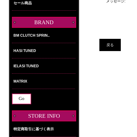
メッセージ:
セール商品
BRAND
選
択
し
戻る
て
下
さ
い。
STORE INFO
特定商取引に基づく表示