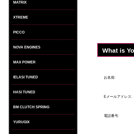
MATRIX
XTREME
PICCO
NOVA ENGINES
What is Y
MAX POWER
IELASI TUNED
お名前:
HASI TUNED
Eメールアドレス:
BM CLUTCH SPRING
電話番号:
YURUGIX