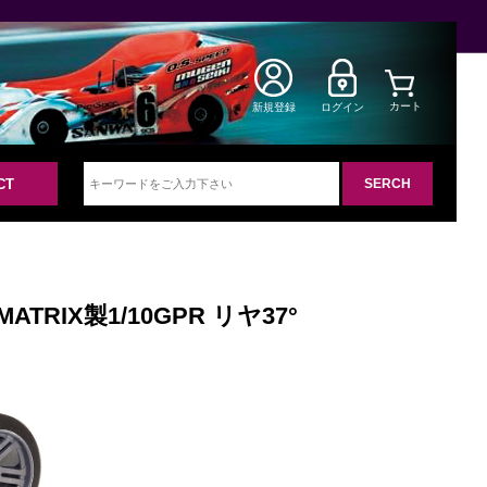
カート
新規登録
ログイン
CT
a MATRIX製1/10GPR リヤ37°