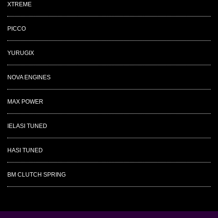
XTREME
PICCO
YURUGIX
NOVA ENGINES
MAX POWER
IELASI TUNED
HASI TUNED
BM CLUTCH SPRING