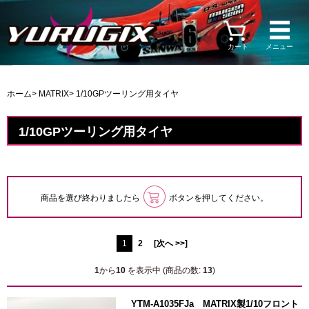
カート
メニュー
ホーム
>
MATRIX
> 1/10GPツーリング用タイヤ
1/10GPツーリング用タイヤ
商品を選び終わりましたら
ボタンを押してください。
1
2
[次へ >>]
1
から
10
を表示中 (商品の数:
13
)
YTM-A1035FJa MATRIX製1/10フロント