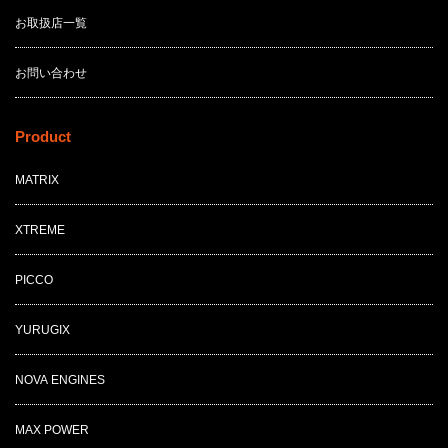
お取扱店一覧
お問い合わせ
Product
MATRIX
XTREME
PICCO
YURUGIX
NOVA ENGINES
MAX POWER