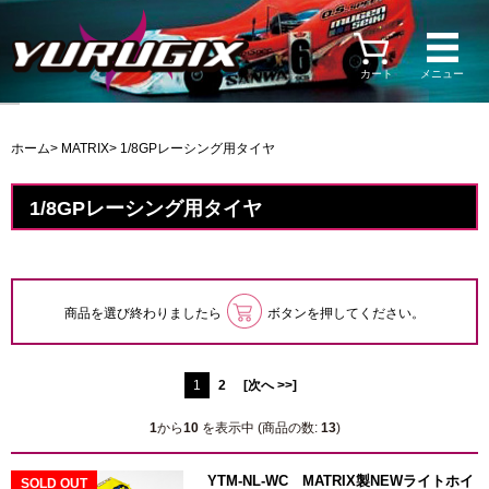
カート
メニュー
ホーム
>
MATRIX
> 1/8GPレーシング用タイヤ
1/8GPレーシング用タイヤ
商品を選び終わりましたら
ボタンを押してください。
1
2
[次へ >>]
1
から
10
を表示中 (商品の数:
13
)
YTM-NL-WC MATRIX製NEWライトホイ
SOLD OUT