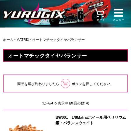
カート
メニュー
ホーム
>
MATRIX
> オートマチックタイヤバランサー
オートマチックタイヤバランサー
商品を選び終わりましたら
ボタンを押してください。
1
から
4
を表示中 (商品の数:
4
)
BW001 1/8Matrixホイール用ベリリウム
銅・バランスウェイト