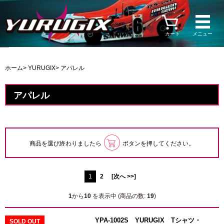
カート
メニュー
ホーム
>
YURUGIX
> アパレル
アパレル
商品を選び終わりましたら
ボタンを押してください。
1
2
[次へ >>]
1
から
10
を表示中 (商品の数:
19
)
YPA-1002S YURUGIX Tシャツ・
SOLD OUT