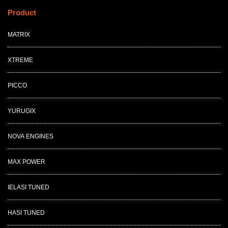
Product
MATRIX
XTREME
PICCO
YURUGIX
NOVA ENGINES
MAX POWER
IELASI TUNED
HASI TUNED