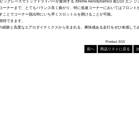
ビッグレースでトップドライバーが愛用する Xtreme Aerodynamics 製1/10 
コーナーまで、とてもバランス良く曲がり、特に低速コーナーにおいてはフロント
すことでコーナー脱出時にいち早くスロットルを開けることが可能。
期待できます。
ynamicsの経験と高度なエアロダイナミクスから生まれる、爽快感ある走行をぜひ体感し
Product 3/10
前へ
商品リストに戻る