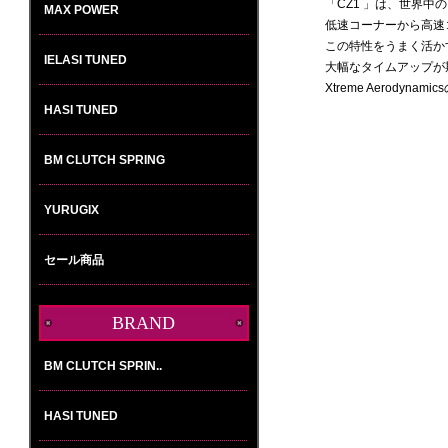
「CZ1 」は、世界中の
MAX POWER
低速コーナーから高速
この特性をうまく活か
IELASI TUNED
大幅なタイムアップが
Xtreme Aerod
HASI TUNED
BM CLUTCH SPRING
YURUGIX
セール商品
BRAND
選
択
し
て
下
さ