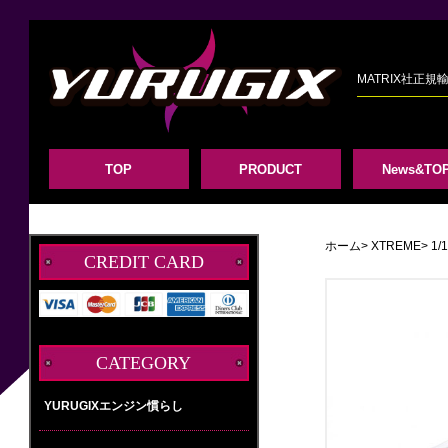
MATRIX社正
TOP
PRODUCT
News&TOP
ホーム
>
XTREME
>
1
CREDIT CARD
CATEGORY
YURUGIXエンジン慣らし