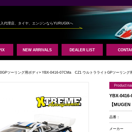
規輸入代理店、タイヤ、エンジンならYURUGIXへ
IX
NEW ARRIVALS
DEALER LIST
CONTA
/10GPツーリング用ボディ
> YBX-0416-07CMa CZ1 ウルトラライトGPツーリ
Product n
YBX-04
【MUGEN
品番：
メーカー