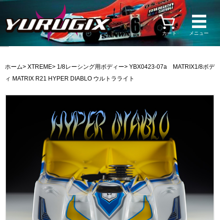
カート
メニュー
ホーム
>
XTREME
>
1/8レーシング用ボディー
> YBX0423-07a MATRIX1/8ボデ
ィ MATRIX R21 HYPER DIABLO ウルトラライト