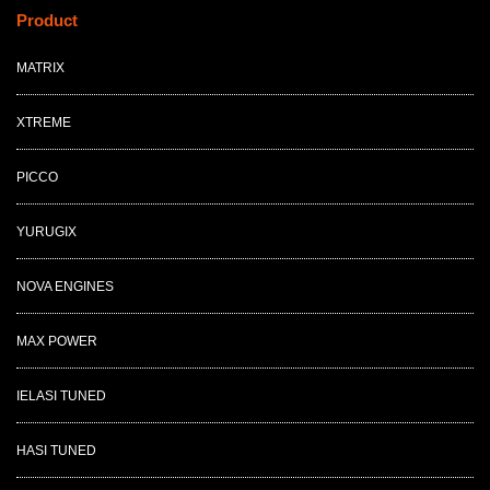
Product
MATRIX
XTREME
PICCO
YURUGIX
NOVA ENGINES
MAX POWER
IELASI TUNED
HASI TUNED