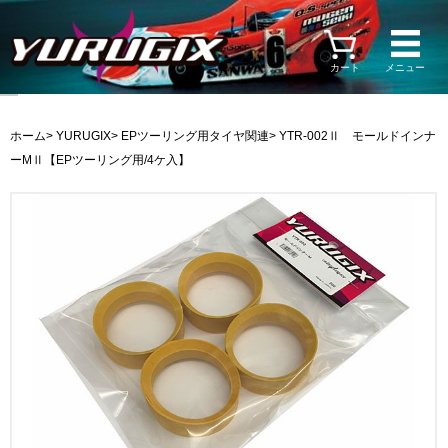
カート
メニュー
ホーム
>
YURUGIX
>
EPツーリング用タイヤ関連
> YTR-002Ⅱ モールドインナ
ーMⅡ【EPツーリング用/4ケ入】