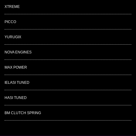
XTREME
PICCO
YURUGIX
NOVA ENGINES
MAX POWER
IELASI TUNED
HASI TUNED
BM CLUTCH SPRING