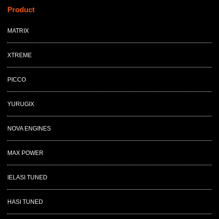
Product
MATRIX
XTREME
PICCO
YURUGIX
NOVA ENGINES
MAX POWER
IELASI TUNED
HASI TUNED