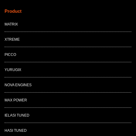
Product
MATRIX
XTREME
PICCO
YURUGIX
NOVA ENGINES
MAX POWER
IELASI TUNED
HASI TUNED