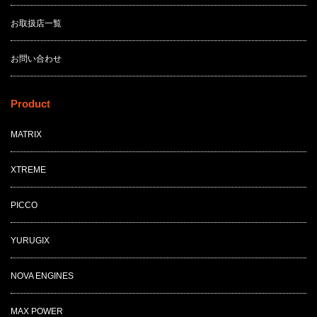
お取扱店一覧
お問い合わせ
Product
MATRIX
XTREME
PICCO
YURUGIX
NOVA ENGINES
MAX POWER