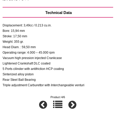
Technical Data
Displacement: 3,49cc / 0.213 cu.in.
Bore: 15,94 mm
Stroke: 17,50 mm
Weight: 355 gr.
Head Diam. : 59,50 mm
Operating range: 4.000 – 45.000 rpm
Vacuum high pression injected Crankcase
Lightened Crankshaft DLC coated
5 Ports cilinder with antifriction HCP coating
Sinterized alloy piston
Rear Steel Ball Bearing
Triple adjustment Carburettor with Interchangeable venturi
Product 4/6