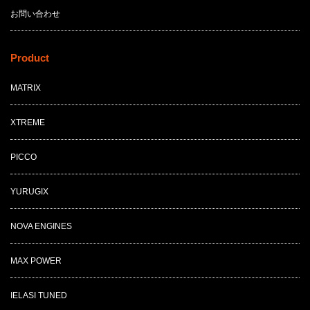
お問い合わせ
Product
MATRIX
XTREME
PICCO
YURUGIX
NOVA ENGINES
MAX POWER
IELASI TUNED