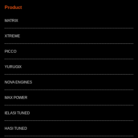
Product
MATRIX
XTREME
PICCO
YURUGIX
NOVA ENGINES
MAX POWER
IELASI TUNED
HASI TUNED